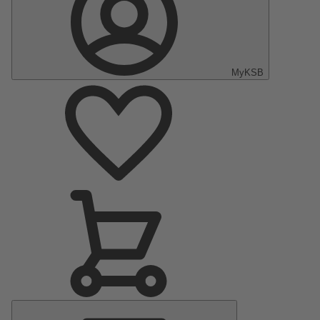
MyKSB
Hauptmenü