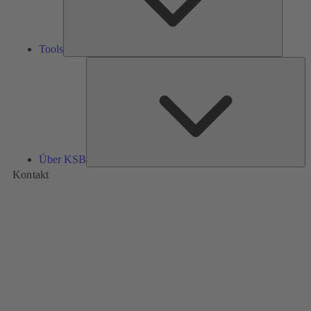
Tools
Üb
K
Über KSB
Kontakt