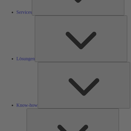
Services
Lös
Lösungen
K
h
Know-how
Tools