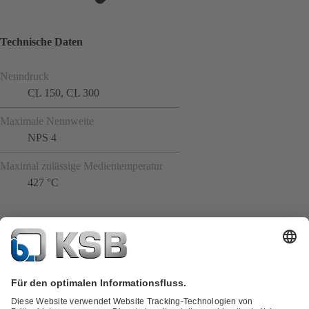
Technische Daten
Nenndruck
CL 150, CL 300
Maximale Nennweite
NPS 4
Maximal zulässige Medientemperatur
427 °C