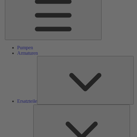
Pumpen
Armaturen
Ers
Ersatzteile
Serv