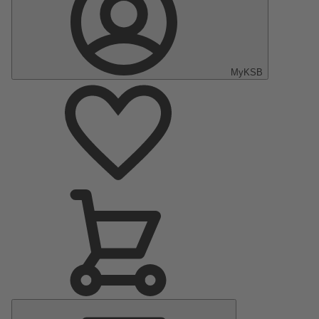
MyKSB
Hauptmenü