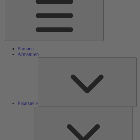
Pumpen
Armaturen
Ers
Ersatzteile
Serv