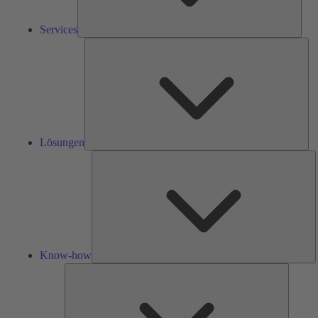
Services
Lös
Lösungen
K
h
Know-how
Tools