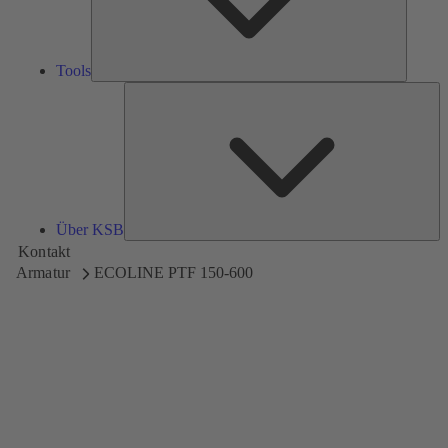
Tools
Üb
K
Über KSB
Kontakt
Armatur
ECOLINE PTF 150-600