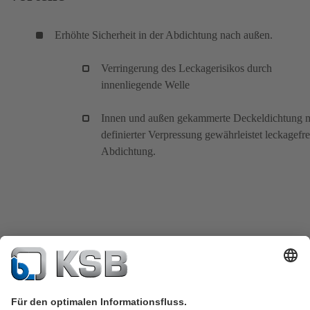
Erhöhte Sicherheit in der Abdichtung nach außen.
Verringerung des Leckagerisikos durch
innenliegende Welle
Innen und außen gekammerte Deckeldichtung m
definierter Verpressung gewährleistet leckagefre
Abdichtung.