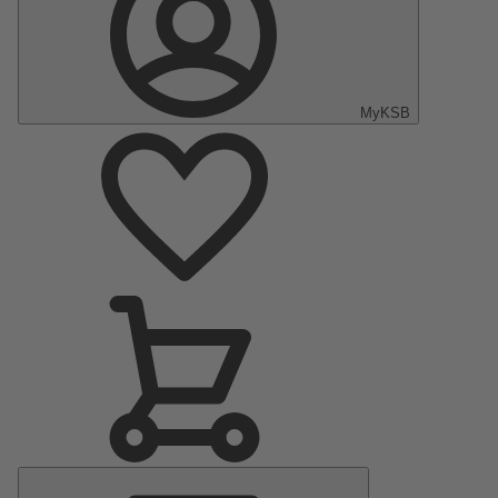
MyKSB
Hauptmenü