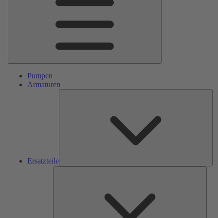
Pumpen
Armaturen
Ers
Ersatzteile
Serv