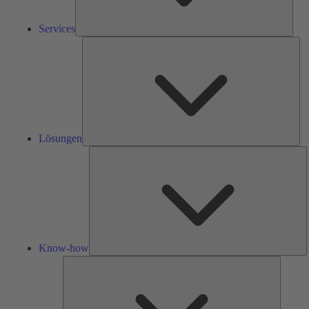
Services
Lös
Lösungen
K
h
Know-how
Tools