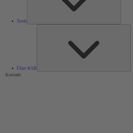
Tools
Üb
K
Über KSB
Kontakt