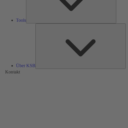
Tools
Üb
K
Über KSB
Kontakt