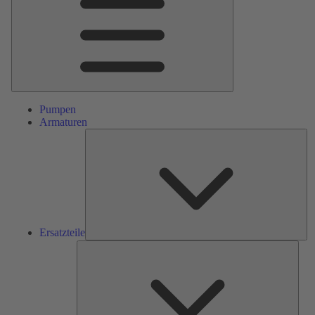
Pumpen
Armaturen
Ers
Ersatzteile
Serv