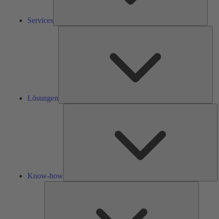
Services
Lös
Lösungen
K
h
Know-how
Tools