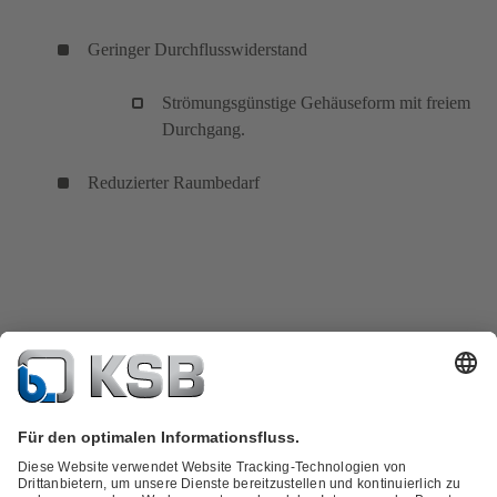
Geringer Durchflusswiderstand
Strömungsgünstige Gehäuseform mit freiem
Durchgang.
Reduzierter Raumbedarf