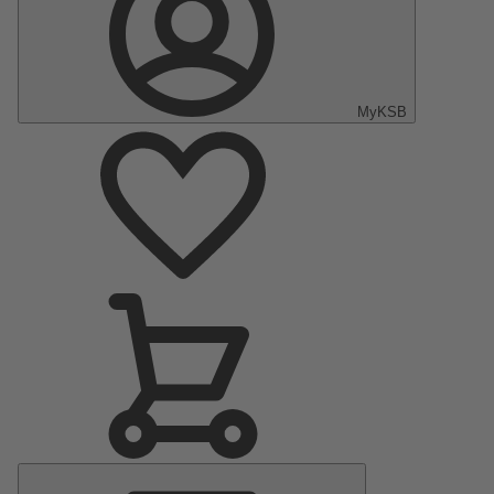
MyKSB
Hauptmenü