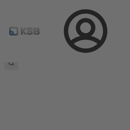
Login
Produkte
Produktkatalog
LevelControl Basic 2
Suchbereich
Suchbereich