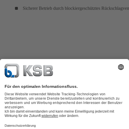
Sicherer Betrieb durch blockiergeschütztes Rückschlagven