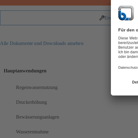
Ersatzteile
Alle Dokumente und Downloads ansehen
Hauptanwendungen
Regenwassernutzung
Druckerhöhung
Bewässerungsanlagen
Wasserentnahme