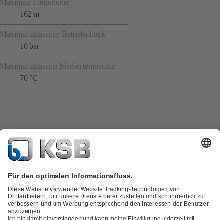
Maximale Förderhöhe
162 m
Maximal zulässiger Betriebsdruck
10 bar
Maximal zulässige Medientemperatur
70 °C