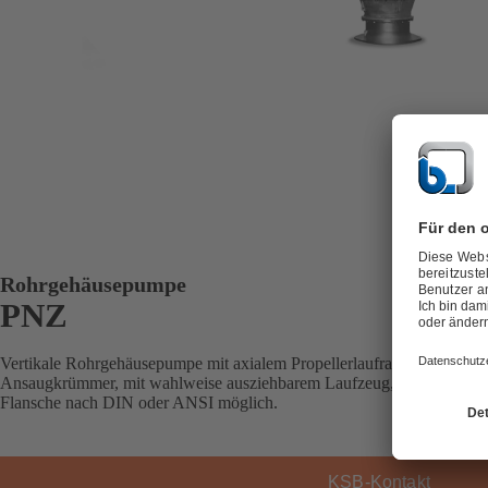
Rohrgehäusepumpe
PNZ
Vertikale Rohrgehäusepumpe mit axialem Propellerlaufrad, Einlauf wa
Ansaugkrümmer, mit wahlweise ausziehbarem Laufzeug, Druckstutzen ü
Flansche nach DIN oder ANSI möglich.
KSB-Kontakt