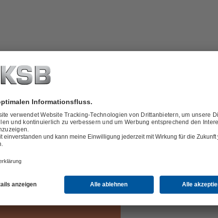
hlweise mit Einlaufdüse oder
ber oder unter Flur angeordnet,