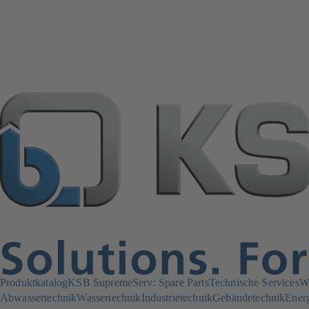
Produktkatalog
KSB SupremeServ: Spare Parts
Technische Services
W
Abwassertechnik
Wassertechnik
Industrietechnik
Gebäudetechnik
Ener