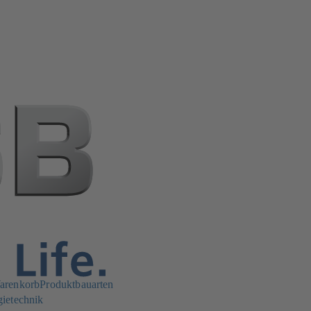
arenkorb
Produktbauarten
gietechnik