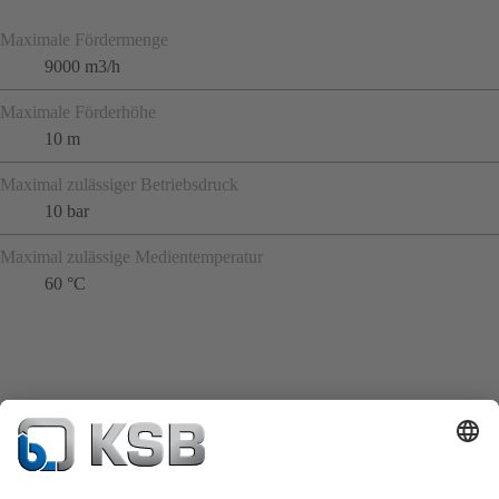
Maximale Fördermenge
9000 m3/h
Maximale Förderhöhe
10 m
Maximal zulässiger Betriebsdruck
10 bar
Maximal zulässige Medientemperatur
60 °C