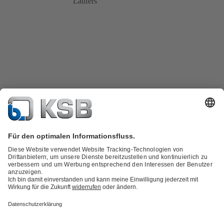
Läufers
Produktkatalog
KSB SupremeServ: Spare Parts
Technische