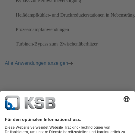
Bypass zur Fernwärmeversorgung
​Heißdampfkühler- und Druckreduzierstationen in Nebensträn
Prozessdampfanwendungen
Turbinen-Bypass zum ​ Zwischenüberhitzer​
Alle Anwendungen anzeigen