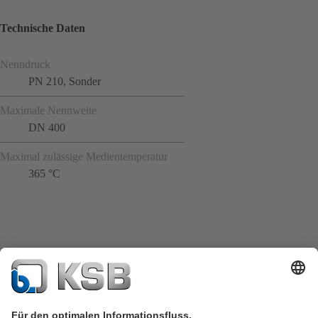
Technische Daten
Nenndruck
PN 210, Sonder
Maximale Nennweite
DN 400
Maximal zulässige Medientemperatur
365 °C