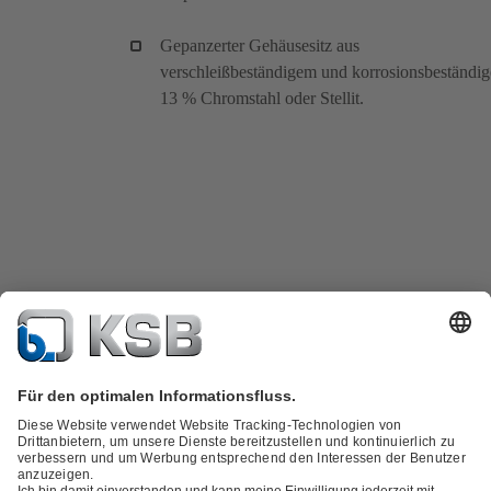
Gepanzerter Gehäusesitz aus
verschleißbeständigem und korrosionsbeständi
13 % Chromstahl oder Stellit.