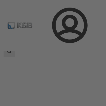
Login
Produkte
Produktkatalog
ECOLINE GLB 800
Suchbereich
Suchbereich