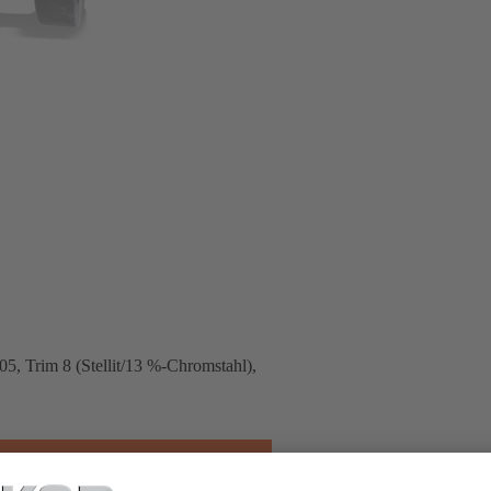
, Trim 8 (Stellit/13 %-Chromstahl),