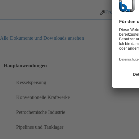
Ersatzteile
Alle Dokumente und Downloads ansehen
Hauptanwendungen
Kesselspeisung
Konventionelle Kraftwerke
Petrochemische Industrie
Pipelines und Tanklager