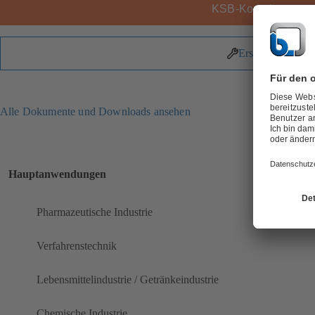
KSB-Kontakt
Ersatzteile
Alle Dokumente und Downloads ansehen
Hauptanwendungen
Pharmazeutische Industrie
Verfahrenstechnik
Lebensmittelindustrie / Getränkeindustrie
Chemische Industrie