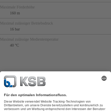
Maximale Förderhöhe
160 m
Maximal zulässiger Betriebsdruck
16 bar
Maximal zulässige Medientemperatur
40 °C