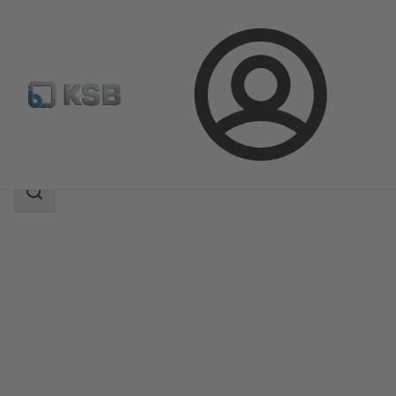
Login
Produkte
Produktkatalog
DeltaMacro
Suchbereich
Suchbereich