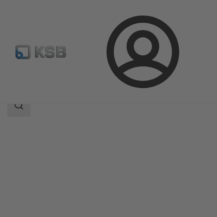
Login
Produkte
Produktkatalog
KSB Leckagesensor
Suchbereich
Suchbereich