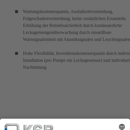
Wartungskostenersparnis, Ausfallzeitvermeidung,
Folgeschadenvermeidung, keine zusätzlichen Ersatzteile,
Erhöhung der Betriebssicherheit durch kontinuierliche
Leckagemengenüberwachung durch einstellbare
Warnsignaleinheit mit Akustiksignalen und Leuchtsignale
Hohe Flexibilität, Investitionskostenersparnis durch indivi
Installation (pro Pumpe ein Leckagesensor) und individuel
Nachrüstung