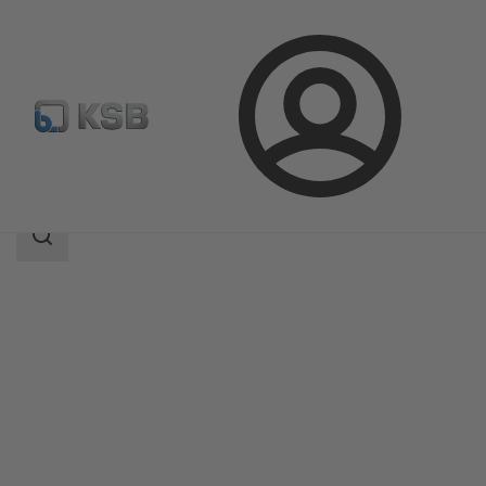
Login
Produkte
Produktkatalog
CalioTherm S
Suchbereich
Suchbereich