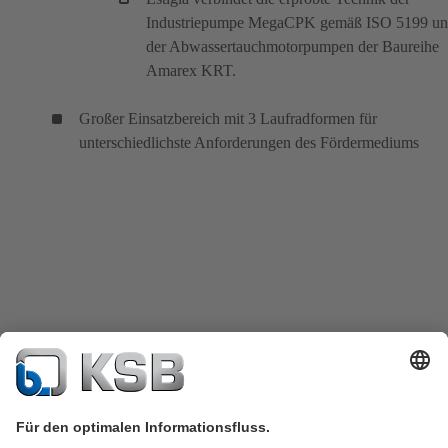
Industriepumpe MegaCPK gemäß ISO 5199 u
der Abwassertauchmotorpumpen der Baureihe
Amarex KRT.
Großer Einsatzbereich mit 3 Laufradformen für
unterschiedlichste Anforderungen des Fördermediums