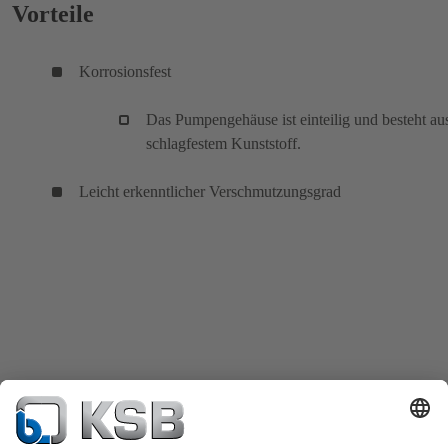
Vorteile
Korrosionsfest
Das Pumpengehäuse ist einteilig und besteht au
schlagfestem Kunststoff.
Leicht erkenntlicher Verschmutzungsgrad