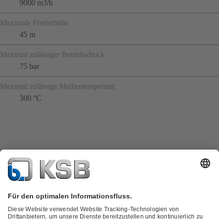
9000 m3/h
Maximale Förderhöhe
45 m
Maximal zulässiger Betriebsdruck
75 bar
Maximal zulässige Medientemperatur
300 °C