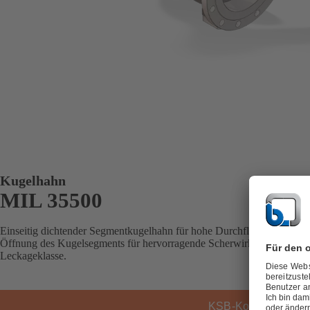
Kugelhahn
MIL 35500
Einseitig dichtender Segmentkugelhahn für hohe Durchflussmengen, mi
Öffnung des Kugelsegments für hervorragende Scherwirkung, und feder
Leckageklasse.
KSB-Kontakt