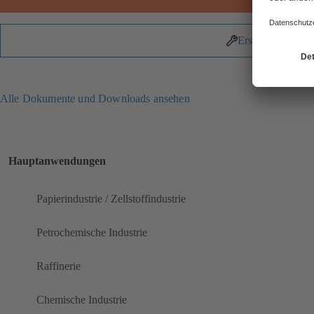
Ersatzteile
Alle Dokumente und Downloads ansehen
Hauptanwendungen
Papierindustrie / Zellstoffindustrie
Petrochemische Industrie
Raffinerie
Chemische Industrie