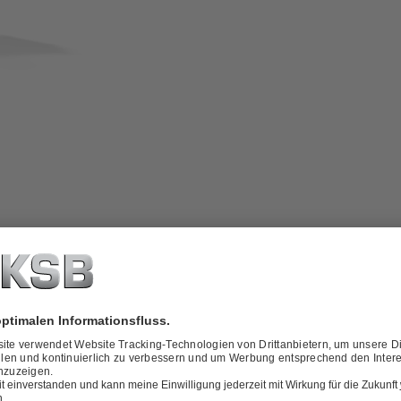
t einteiligem Gehäuse, V-förmiger
belastetem Sitz für bessere