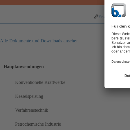
Ersatzteile
Alle Dokumente und Downloads ansehen
Hauptanwendungen
Konventionelle Kraftwerke
Kesselspeisung
Verfahrenstechnik
Petrochemische Industrie