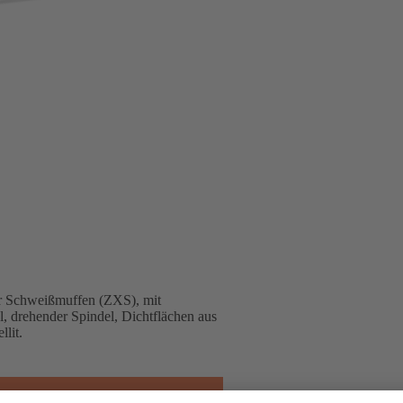
r Schweißmuffen (ZXS), mit
, drehender Spindel, Dichtflächen aus
lit.