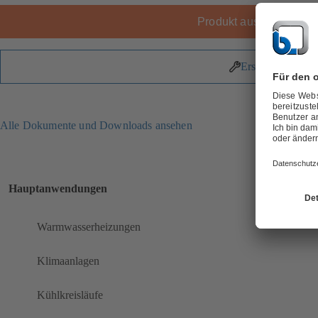
Produkt auswählen
Ersatzteile
Alle Dokumente und Downloads ansehen
Hauptanwendungen
Warmwasserheizungen
Klimaanlagen
Kühlkreisläufe