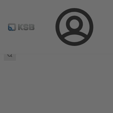
Login
Produkte
Produktkatalog
NORI 160 RXL/RXS
Suchbereich
Suchbereich