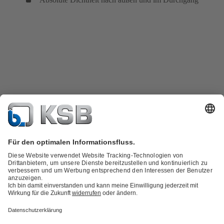
Produktkatalog
KSB SupremeServ: Spare Parts
Technische