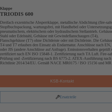
Klappe
TRIODIS 600
Dreifach exzentrische Absperrklappe, metallische Abdichtung (fire-saf
Stopfbuchspackung, wartungsfrei, mit Handhebel oder Untersetzungsge
pneumatischem, elektrischem oder hydraulischem Stellantrieb. Gehäus
Stahl oder Edelstahl, Gehäuse mit Gewindeflanschaugen (T4),
Flanschgehäuse (T7) ohne Dichtleiste oder mit Dichtleiste. Die Gehäu
T4 und T7 erlauben den Einsatz als Endarmatur. Anschlüsse nach E
oder JIS (andere Anschlüsse auf Anfrage). Emissionsverhalten geprüft
zertifiziert nach EN ISO 15848-1. Zertifizierung nach TA Luft. Fire-sa
Prüfung und -Zertifizierung nach BS 6775-2. ATEX-Ausführung nach
Richtlinie 2014/34/EU. Gemäß NACE MR0175 / ISO 15156 und MR
KSB-Kontakt
Ersatzteile