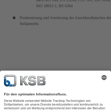
ISO 28921-1, BS 6364
Positionierung und Arretierung des Anschlussflansches de
Stellantriebs