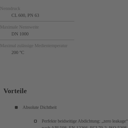
Nenndruck
CL 600, PN 63
Maximale Nennweite
DN 1000
Maximal zulässige Medientemperatur
200 °C
Vorteile
Absolute Dichtheit
Perfekte beidseitige Abdichtung: „zero leakage“
nach API 598, EN 12266, FCI 70-2, ISO 5208,