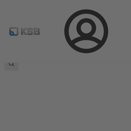
Login
Produkte
Produktkatalog
TRIODIS 600
Suchbereich
Suchbereich