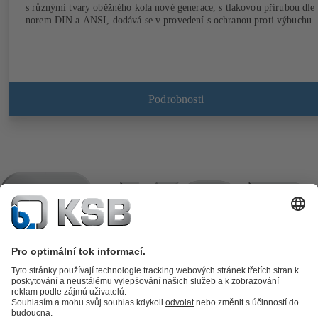
s různými tvary oběžného kola nové generace, s tlakovou přírubou dle
norem DIN a ANSI, dodává se v provedení s ochranou proti výbuchu.
Podrobnosti