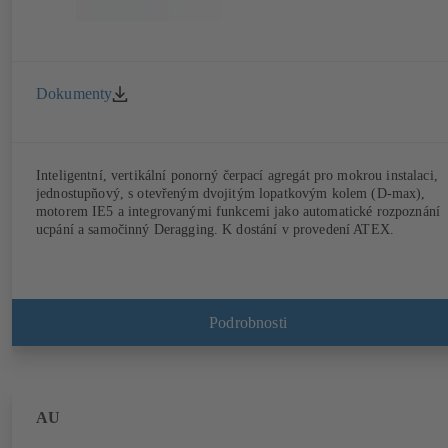
Dokumenty
Inteligentní, vertikální ponorný čerpací agregát pro mokrou instalaci,
jednostupňový, s otevřeným dvojitým lopatkovým kolem (D-max),
motorem IE5 a integrovanými funkcemi jako automatické rozpoznání
ucpání a samočinný Deragging. K dostání v provedení ATEX.
Podrobnosti
AU