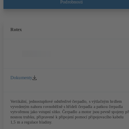
Podrobnosti
Rotex
Dokumenty
Vertikální, jednostupňové odstředivé čerpadlo, s výtlačným hrdlem
vyvedeným nahoru rovnoběžně s hřídelí čerpadla a patkou čerpadla
vytvořenou jako vstupní sítko. Čerpadlo a motor jsou pevně spojeny př
nosnou trubku, připravené k připojení pomocí připojovacího kabelu
1,5 m a regulace hladiny.