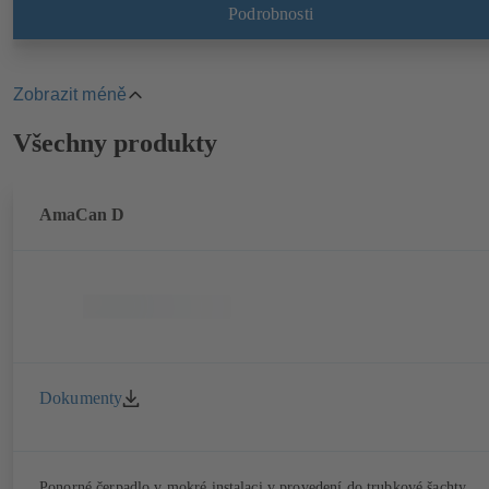
Podrobnosti
Zobrazit méně
Highlights
Všechny produkty
AmaCan D
Dokumenty
Ponorné čerpadlo v mokré instalaci v provedení do trubkové šachty