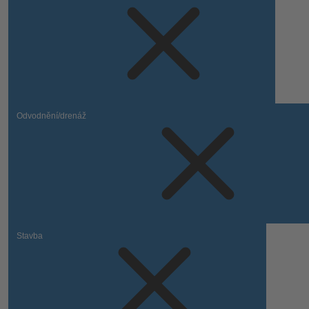
Odvodnění/drenáž
Stavba