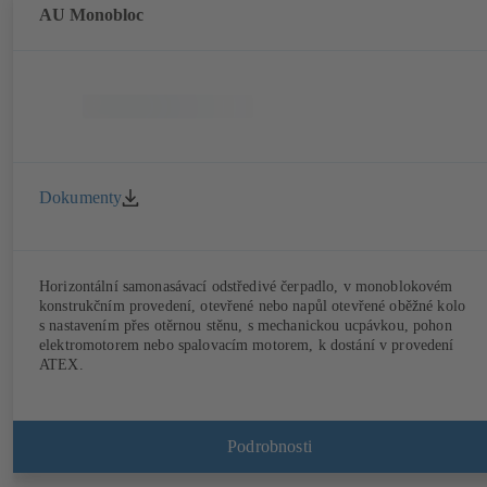
AU Monobloc
Dokumenty
Horizontální samonasávací odstředivé čerpadlo, v monoblokovém
konstrukčním provedení, otevřené nebo napůl otevřené oběžné kolo
s nastavením přes otěrnou stěnu, s mechanickou ucpávkou, pohon
elektromotorem nebo spalovacím motorem, k dostání v provedení
ATEX.
Podrobnosti