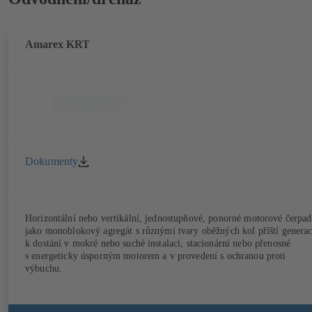
Amarex KRT
Dokumenty
Horizontální nebo vertikální, jednostupňové, ponorné motorové čerpad
jako monoblokový agregát s různými tvary oběžných kol příští generac
k dostání v mokré nebo suché instalaci, stacionární nebo přenosné
s energeticky úsporným motorem a v provedení s ochranou proti
výbuchu.