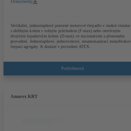
Dokumenty
Vertikální, jednostupňové ponorné motorové čerpadlo v mokré instalac
s oběžným kolem s volným průchodem (F-max) nebo otevřeným
dvojitým lopatkovým kolem (D-max) ve stacionárním a přenosném
provedení. Jednostupňové, jednovtokové, nesamonasávací monoblokov
čerpací agregáty. K dostání v provedení ATEX.
Podrobnosti
Amarex KRT