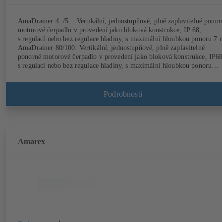
AmaDrainer 4../5..: Vertikální, jednostupňové, plně zaplavitelné ponor
motorové čerpadlo v provedení jako bloková konstrukce, IP 68,
s regulací nebo bez regulace hladiny, s maximální hloubkou ponoru 7 
AmaDrainer 80/100: Vertikální, jednostupňové, plně zaplavitelné
ponorné motorové čerpadlo v provedení jako bloková konstrukce, IP68
s regulací nebo bez regulace hladiny, s maximální hloubkou ponoru
10 m.
Podrobnosti
Amarex