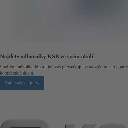
é
z
á
l
o
ž
c
e
)
Najděte odborníky KSB ve svém okolí
Pouhými několika kliknutími vás přesměrujeme na vaše místní kont
kontaktních údajů.
Najít vaše partnery