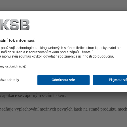
ro aplikace se záporným sacím tlakem.
nadňuje vyplachování možných pevných látek na straně produktu mec