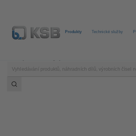
Produkty
Technické služby
P
Produkty
Katalog výrobků
4OMQ
Rozsah
vyhledávání
Rozsah
vyhledávání