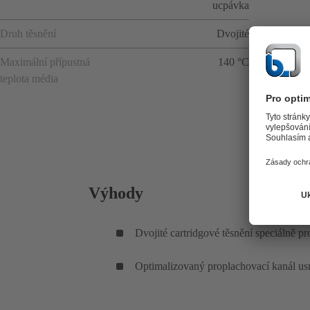
ucpávka
Druh těsnění
Dvojité
Maximální přípustná
140 °C
teplota média
Výhody
Dvojité cartridgové těsnění speciálně p
Optimalizovaný proplachovací kanál us