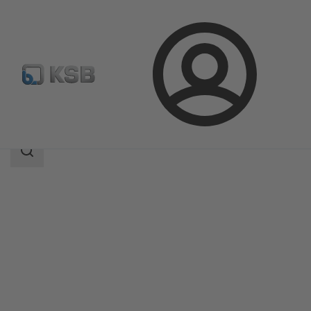
Přihlášení
Produkty
Katalog výrobků
SICCA 900-3600 SCC
Rozsah
vyhledávání
Rozsah
vyhledávání