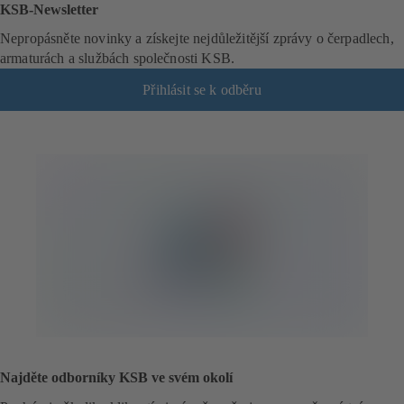
KSB-Newsletter
Nepropásněte novinky a získejte nejdůležitější zprávy o čerpadlech,
armaturách a službách společnosti KSB.
Přihlásit se k odběru
(
o
t
e
v
í
r
á
s
e
v
n
o
v
é
Najděte odborníky KSB ve svém okolí
z