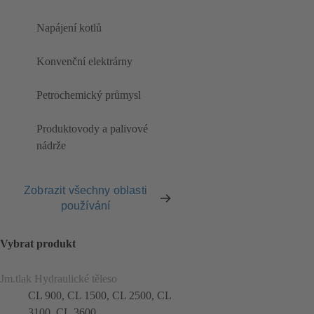
Napájení kotlů
Konvenční elektrárny
Petrochemický průmysl
Produktovody a palivové
nádrže
Zobrazit všechny oblasti
používání
Vybrat produkt
Jm.tlak Hydraulické těleso
CL 900, CL 1500, CL 2500, CL
3100, CL 3600