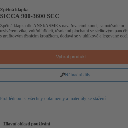
Zpětná klapka
SICCA 900-3600 SCC
Zpětná klapka dle ANSI/ASME s navařovacími konci, samotěsnícím
uzávěrem víka, vnitřní hřídelí, těsnicími plochami se stelitovým pancé
s grafitovým těsnicím kroužkem, dodává se v uhlíkové a legované oceli
Vybrat produkt
Náhradní díly
Prohlédnout si všechny dokumenty a materiály ke stažení
Hlavní oblasti používání