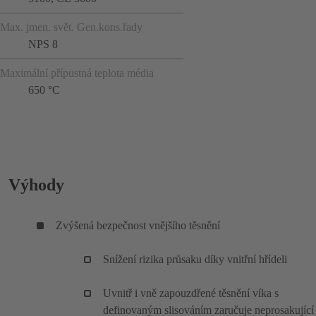
Max. jmen. svět. Gen.kons.řady
NPS 8
Maximální přípustná teplota média
650 °C
Výhody
Zvýšená bezpečnost vnějšího těsnění
Snížení rizika průsaku díky vnitřní hřídeli
Uvnitř i vně zapouzdřené těsnění víka s
definovaným slisováním zaručuje neprosakující