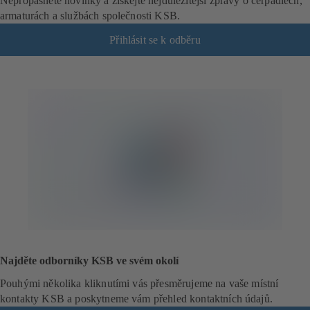
Nepropásněte novinky a získejte nejdůležitější zprávy o čerpadlech,
armaturách a službách společnosti KSB.
Přihlásit se k odběru
(
o
t
e
v
í
r
á
s
e
v
n
o
v
é
Najděte odborníky KSB ve svém okolí
z
á
Pouhými několika kliknutími vás přesměrujeme na vaše místní
l
kontakty KSB a poskytneme vám přehled kontaktních údajů.