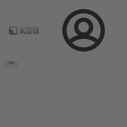
Přihlášení
Produkty
Katalog výrobků
SISTO-RSK
Rozsah
vyhledávání
Rozsah
vyhledávání