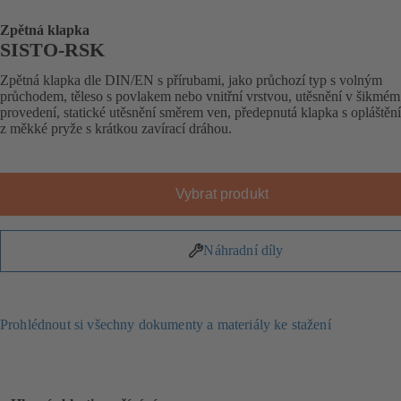
Zpětná klapka
SISTO-RSK
Zpětná klapka dle DIN/EN s přírubami, jako průchozí typ s volným
průchodem, těleso s povlakem nebo vnitřní vrstvou, utěsnění v šikmém
provedení, statické utěsnění směrem ven, předepnutá klapka s opláštěn
z měkké pryže s krátkou zavírací dráhou.
Vybrat produkt
Náhradní díly
Prohlédnout si všechny dokumenty a materiály ke stažení