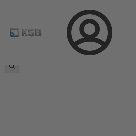
Přihlášení
Produkty
Katalog výrobků
STAAL 40 AKK/AKKS
Rozsah
vyhledávání
Rozsah
vyhledávání