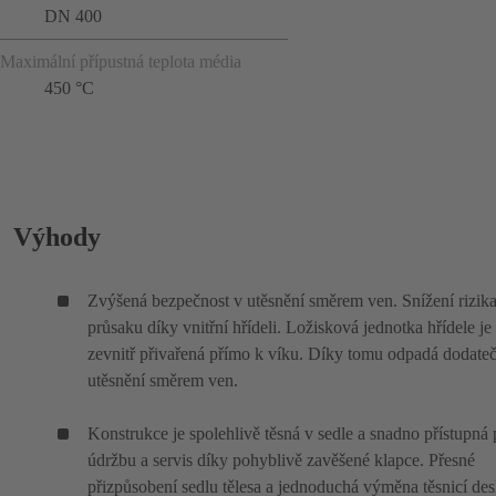
DN 400
Maximální přípustná teplota média
450 °C
Výhody
Zvýšená bezpečnost v utěsnění směrem ven. Snížení rizik
průsaku díky vnitřní hřídeli. Ložisková jednotka hřídele je
zevnitř přivařená přímo k víku. Díky tomu odpadá dodate
utěsnění směrem ven.
Konstrukce je spolehlivě těsná v sedle a snadno přístupná 
údržbu a servis díky pohyblivě zavěšené klapce. Přesné
přizpůsobení sedlu tělesa a jednoduchá výměna těsnicí des