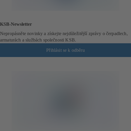
KSB-Newsletter
Nepropásněte novinky a získejte nejdůležitější zprávy o čerpadlech,
armaturách a službách společnosti KSB.
Přihlásit se k odběru
(
o
t
e
v
í
r
á
s
e
v
n
o