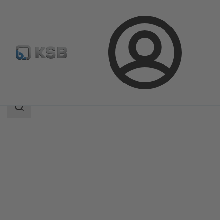
Přihlášení
Produkty
Katalog výrobků
ZXNVB
Rozsah
vyhledávání
Rozsah
vyhledávání