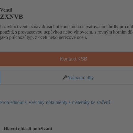
Ventil
ZXNVB
Uzavírací ventil s navařovacími konci nebo navařovacími hrdly pro nu
použití, s provazcovou ucpávkou nebo vlnovcem, s rovným horním dí
jako průchozí typ, z oceli nebo nerezové oceli.
Kontakt KSB
Náhradní díly
Prohlédnout si všechny dokumenty a materiály ke stažení
Hlavní oblasti používání