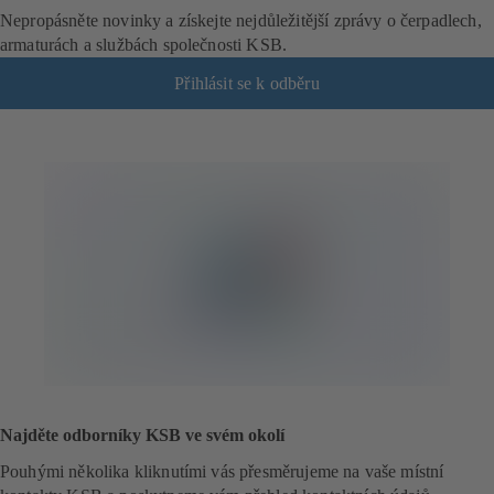
Nepropásněte novinky a získejte nejdůležitější zprávy o čerpadlech,
armaturách a službách společnosti KSB.
Přihlásit se k odběru
(
o
t
e
v
í
r
á
s
e
v
n
o
v
é
Najděte odborníky KSB ve svém okolí
z
á
Pouhými několika kliknutími vás přesměrujeme na vaše místní