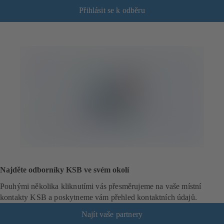
Přihlásit se k odběru
(
o
t
e
v
í
r
á
s
e
v
n
o
v
é
Najděte odborníky KSB ve svém okolí
z
á
Pouhými několika kliknutími vás přesměrujeme na vaše místní
l
kontakty KSB a poskytneme vám přehled kontaktních údajů.
o
Najít vaše partnery
ž