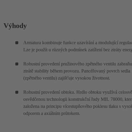
Výhody
Armatura kombinuje funkce uzavírání a modulující regula
Lze je použít u různých podmínek zatížení bez ztráty energ
Robustní provedení pružinového zpětného ventilu zabraňu
ztrátě stability během provozu. Pancéřovaný povrch sedla
(zpětného ventilu) zajišťuje vysokou životnost.
Robustní provedení obtoku. Hrdlo obtoku využívá celosv
osvědčenou technologii konstrukční řady MIL 78000, kter
založena na principu vícestupňového poklesu tlaku s vys
odporem a axiálním průtokem.