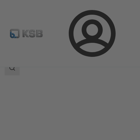
Přihlášení
Produkty
Katalog výrobků
MIL 90000
Rozsah
vyhledávání
Rozsah
vyhledávání