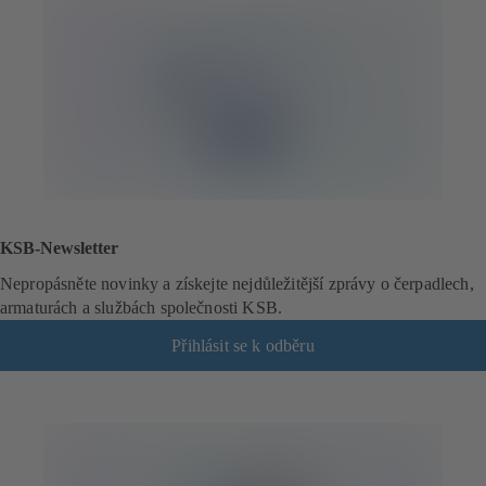
KSB-Newsletter
Nepropásněte novinky a získejte nejdůležitější zprávy o čerpadlech,
armaturách a službách společnosti KSB.
Přihlásit se k odběru
(
o
t
e
v
í