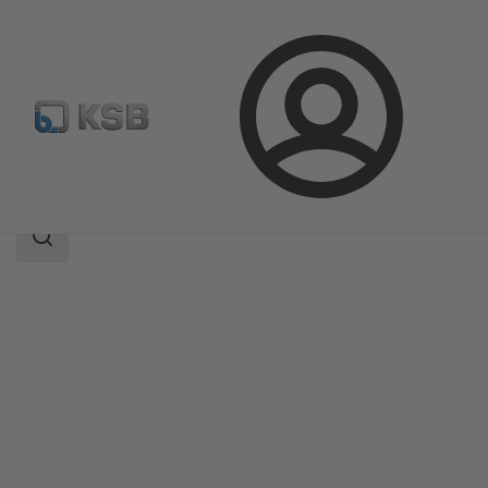
Přihlášení
Produkty
Katalog výrobků
CONDA-VRC
Rozsah
vyhledávání
Rozsah
vyhledávání