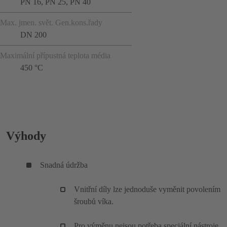
PN 16, PN 25, PN 40
Max. jmen. svět. Gen.kons.řady
DN 200
Maximální přípustná teplota média
450 °C
Výhody
Snadná údržba
Vnitřní díly lze jednoduše vyměnit povolením
šroubů víka.
Pro výměnu nejsou potřeba speciální nástroje.