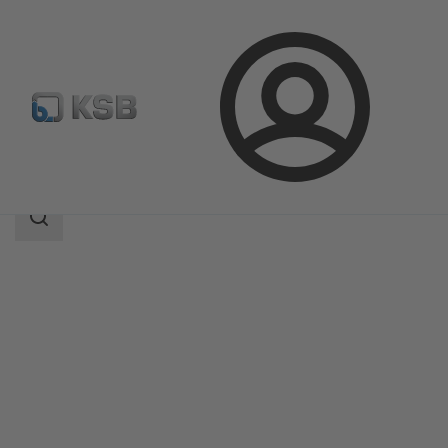
Přihlášení
Produkty
Katalog výrobků
BOA-CVP H
Rozsah
vyhledávání
Rozsah
vyhledávání