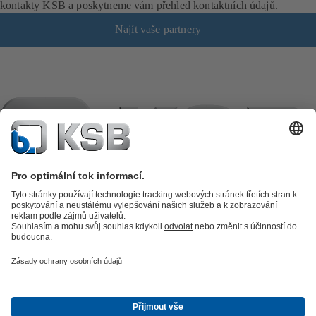
l
kontakty KSB a poskytneme vám přehled kontaktních údajů.
o
Najít vaše partnery
ž
c
e
)
Katalog výrobků
Náhradní díly
Technické služby
Košík
Software
a know-how
Technologie zpracování odpadních vod
Zásobování
vodou
Průmyslová technika
Zásobování teplem a chladem
Energetická
technika