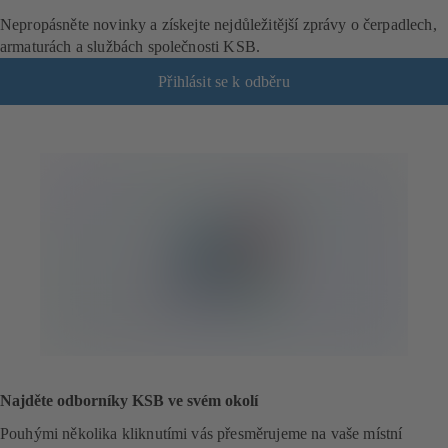
Nepropásněte novinky a získejte nejdůležitější zprávy o čerpadlech,
armaturách a službách společnosti KSB.
Přihlásit se k odběru
(
o
t
e
v
í
r
á
s
e
v
n
o
v
é
Najděte odborníky KSB ve svém okolí
z
á
Pouhými několika kliknutími vás přesměrujeme na vaše místní