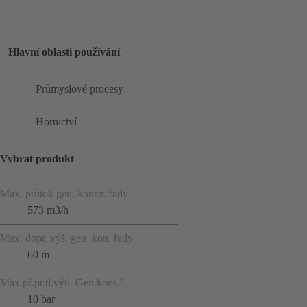
Hlavní oblasti používání
Průmyslové procesy
Hornictví
Vybrat produkt
Max. průtok gen. konstr. řady
573 m3/h
Max. dopr. výš. gen. kon. řady
60 m
Max.př.pr.tl.výtl. Gen.kons.ř.
10 bar