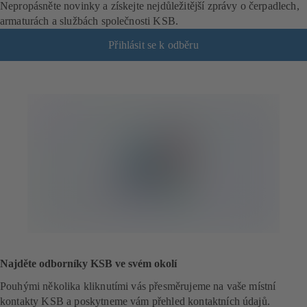
Nepropásněte novinky a získejte nejdůležitější zprávy o čerpadlech,
armaturách a službách společnosti KSB.
Přihlásit se k odběru
(
o
t
e
v
í
r
á
s
e
v
n
o
v
é
Najděte odborníky KSB ve svém okolí
z
á
Pouhými několika kliknutími vás přesměrujeme na vaše místní
l
kontakty KSB a poskytneme vám přehled kontaktních údajů.