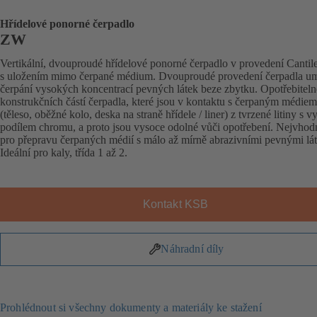
Hřídelové ponorné čerpadlo
ZW
Vertikální, dvouproudé hřídelové ponorné čerpadlo v provedení Cantile
s uložením mimo čerpané médium. Dvouproudé provedení čerpadla u
čerpání vysokých koncentrací pevných látek beze zbytku. Opotřebiteln
konstrukčních částí čerpadla, které jsou v kontaktu s čerpaným médiem
(těleso, oběžné kolo, deska na straně hřídele / liner) z tvrzené litiny s
podílem chromu, a proto jsou vysoce odolné vůči opotřebení. Nejvhodn
pro přepravu čerpaných médií s málo až mírně abrazivními pevnými lá
Ideální pro kaly, třída 1 až 2.
Kontakt KSB
Náhradní díly
Prohlédnout si všechny dokumenty a materiály ke stažení