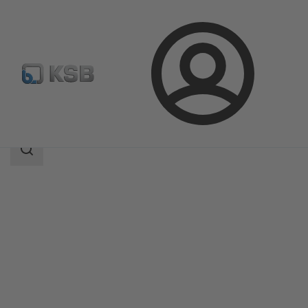
Přihlášení
Produkty
Katalog výrobků
ZW
Rozsah
vyhledávání
Rozsah
vyhledávání