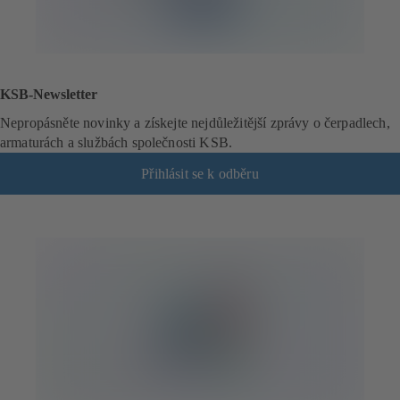
KSB-Newsletter
Nepropásněte novinky a získejte nejdůležitější zprávy o čerpadlech,
armaturách a službách společnosti KSB.
Přihlásit se k odběru
(
o
t
e
v
í
r
á
s
e
v
n