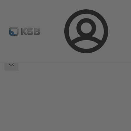
Přihlášení
Produkty
Katalog výrobků
MK
Rozsah
vyhledávání
Rozsah
vyhledávání