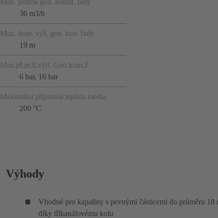
Max. průtok gen. konstr. řady
36 m3/h
Max. dopr. výš. gen. kon. řady
19 m
Max.př.pr.tl.výtl. Gen.kons.ř.
6 bar, 16 bar
Maximální přípustná teplota média
200 °C
Výhody
Vhodné pro kapaliny s pevnými částicemi do průměru 1
díky tříkanálovému kolu